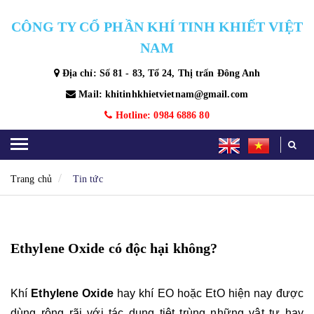
CÔNG TY CỔ PHẦN KHÍ TINH KHIẾT VIỆT
NAM
Địa chỉ: Số 81 - 83, Tổ 24, Thị trấn Đông Anh
Mail: khitinhkhietvietnam@gmail.com
Hotline: 0984 6886 80
Trang chủ
Tin tức
Ethylene Oxide có độc hại không?
Khí 
Ethylene Oxide 
hay khí EO hoặc EtO hiện nay được 
dùng rộng rãi với tác dụng tiệt trùng những vật tư hay 