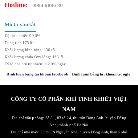
Hotline:
0984 6886 80
Mô tả vắn tắt
Độ tinh khiết: 99,6%
Dung tích 175 lít
Khối lượng bình rỗng: 130±5
Khối lượng chứa Oxy lỏng: 163±5
Tỷ lệ hóa hơi tự nhiên: ≤ 2.0%/ngày
Bình luận bằng tài khoản facebook
Bình luận bằng tài khoản Google
CÔNG TY CỔ PHẦN KHÍ TINH KHIẾT VIỆT
NAM
Địa chỉ văn phòng: Số 81, 83 tổ 24, thị trấn Đông Anh, huyện Đông
Anh, thành phố Hà Nội
Địa chỉ nhà máy: Cụm CN Nguyên Khê, huyện Đông Anh, thành phố